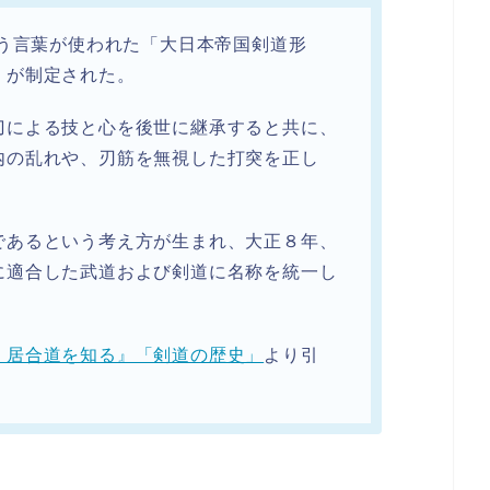
言う言葉が使われた「大日本帝国剣道形
」が制定された。
刀による技と心を後世に継承すると共に、
内の乱れや、刃筋を無視した打突を正し
であるという考え方が生まれ、大正８年、
に適合した武道および剣道に名称を統一し
・居合道を知る』「剣道の歴史」
より引