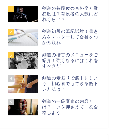
剣道の各段位の合格率と難
1
易度は？有段者の人数はど
れくらい？
剣道初段の筆記試験！書き
2
方をマスターして合格をつ
かみ取れ！
剣道の稽古のメニューをご
3
紹介！強くなるにはこれを
すべきだ！
剣道の素振りで筋トレしよ
4
う！初心者でもできる筋ト
レ方法は？
剣道の一級審査の内容と
5
は？コツを押さえて一発合
格しよう！