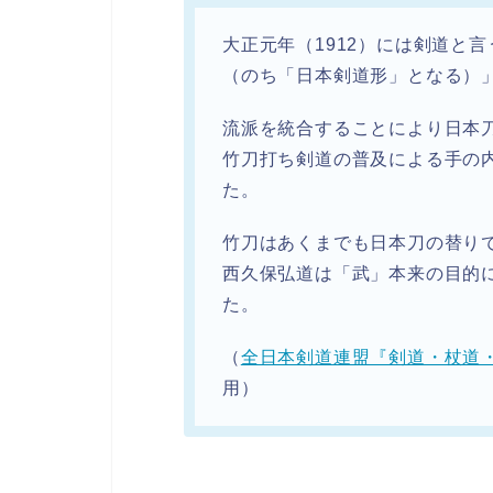
大正元年（1912）には剣道と
（のち「日本剣道形」となる）
流派を統合することにより日本
竹刀打ち剣道の普及による手の
た。
竹刀はあくまでも日本刀の替り
西久保弘道は「武」本来の目的
た。
（
全日本剣道連盟『剣道・杖道
用）