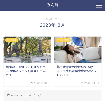
みん剣
― ARCHIVES ―
2023年 8月
剣道の概要
お役立ち情報
剣道の二刀流ってありなの？
熱中症は家の中にいてもな
二刀流のルールを調査してみ
る！？牛乳が熱中症にいいら
た！
しい！？
2023年8月30日
2023年8月13日
HOME
2023年
8月