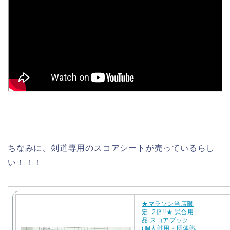
ちなみに、剣道専用のスコアシートが売っているらし
い！！！
★マラソン当店限
定+2倍!!★ 試合用
品 スコアブック
(個人戦用・団体戦