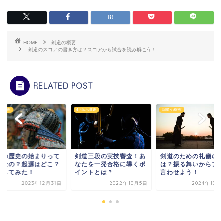
HOME
剣道の概要
剣道のスコアの書き方は？スコアから試合を読み解こう！
RELATED POST
の概要
剣道の概要
剣道の概要
道の歴史の始まりって
剣道三段の実技審査！あ
剣道のための礼儀の
つなの？起源はどこ？
なたを一発合格に導くポ
は？振る舞いからア
査してみた！
イントとは？
言わせよう！
2023年12月31日
2022年10月5日
2024年10