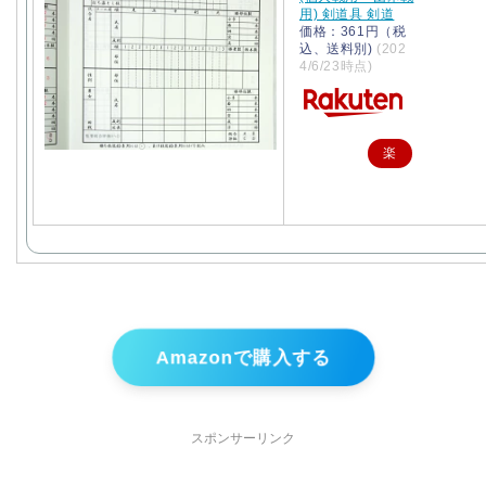
用) 剣道具 剣道
価格：361円（税
込、送料別)
(202
4/6/23時点)
楽
天
で
購
入
Amazonで購入する
スポンサーリンク